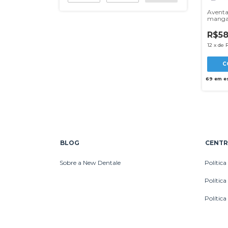
Aventa
manga
20gm P
Pacote
R$58
12
x
de
C
69
em e
BLOG
CENTR
Sobre a New Dentale
Política
Polític
Política