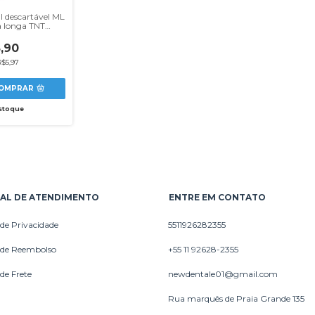
l descartável ML
 longa TNT
rotdesc -
 c/10 unidades
,90
R$5,97
OMPRAR
stoque
AL DE ATENDIMENTO
ENTRE EM CONTATO
 de Privacidade
5511926282355
a de Reembolso
+55 11 92628-2355
 de Frete
newdentale01@gmail.com
Rua marquês de Praia Grande 135