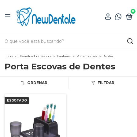
0
Início
>
Utensílios Domésticos
>
Banheiro
>
Porta Escovas de Dentes
Porta Escovas de Dentes
ORDENAR
FILTRAR
ESGOTADO