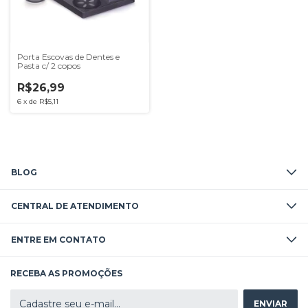
Porta Escovas de Dentes e
Pasta c/ 2 copos
R$26,99
6
x
de
R$5,11
BLOG
CENTRAL DE ATENDIMENTO
ENTRE EM CONTATO
RECEBA AS PROMOÇÕES