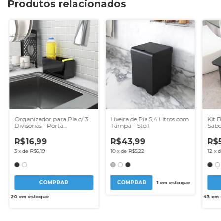
Produtos relacionados
Organizador para Pia c/ 3
Lixeira de Pia 5,4 Litros com
Kit 
Divisórias - Porta
Tampa - Stolf
Sabo
Detergente, Esponja - Stolf
Esco
Algo
R$16,99
R$43,99
R$
3
x
de
R$6,19
10
x
de
R$5,22
12
x
COMPRAR
COMPRAR
1
em estoque
20
em estoque
43
em 