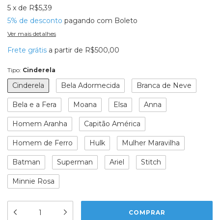
5
x
de
R$5,39
5% de desconto
pagando com Boleto
Ver mais detalhes
Frete grátis
a partir de
R$500,00
Tipo:
Cinderela
Cinderela
Bela Adormecida
Branca de Neve
Bela e a Fera
Moana
Elsa
Anna
Homem Aranha
Capitão América
Homem de Ferro
Hulk
Mulher Maravilha
Batman
Superman
Ariel
Stitch
Minnie Rosa