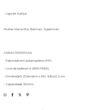
- Liga da Justiça:
Mulher Maravilha, Batman, Superman.
CARACTERÍSTICAS:
- Fabricado em polipropileno (PP)
- Livre de bisfenol-A (BPA FREE)
- DimensõeS: (Diâmetro x Alt): 6,8x20,2 cm
- Capacidade: 500ml