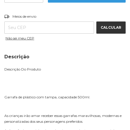
ALTERAR CEP
Entregas para o CEP:
Meios de envio
CALCULAR
Não sei meu CEP
Descrição
Descrição Do Produto
Garrafa de plástico com tampa, capacidade 500ml.
As crianças irão amar receber essas garrafas maravilhosas, modernas e
personalizadas dos seus personagens preferidos.