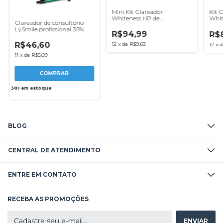
Mini Kit Clareador
Kit 
Whiteness HP de
Whit
Clareador de consultório
Consultório 35% - FGM
FG
LySmile profissional 35%
R$94,99
R$
R$46,60
12
x
de
R$9,63
12
x
11
x
de
R$5,09
381
em estoque
BLOG
CENTRAL DE ATENDIMENTO
ENTRE EM CONTATO
RECEBA AS PROMOÇÕES