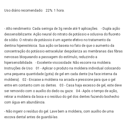
Uso diário recomendado: 22%: 1 hora.
- Alto rendimento: Cada seringa de 3g rende até 9 aplicações. - Dupla ação
dessensibilizante: Ação neural do nitrato de potássio e oclusiva do fluoreto
de sódio. O nitrato de potássio é um agente efetivo no tratamento da
dentina hiperestésica. Sua ação se baseia no fato de que o aumento da
concentração do potássio extracelular despolariza as membranas das fibras
nervosas bloqueando a passagem do estímulo, reduzindo a
hipersensibilidade. - Excelente viscosidade: Não escorre na moldeira.
Instruções de Uso: 01 - Aplicar o produto na moldeira individual colocando
uma pequena quantidade (gota) de gel em cada dente (na face interna da
moldeira). 02 - Encaixe a moldeira na arcada e pressione para que o gel
entre em contanto com os dentes. 03 - Casa haja excesso de gel, este deve
ser removido com o auxílio do dedo ou gaze. 04 - Após o tempo de ação,
retirar a moldeira da boca e o resíduo do gel dos dentes fazendo bochecho
com água em abundância.
- Não ingerir o resíduo do gel. Lave bem a moldeira, com auxîlio de uma
escova dental antes de guardá-las.