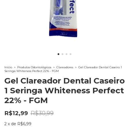
Início
>
Produtos Odontológicos
>
Clareadores
>
Gel Clareador Dental Caseiro 1
Seringa Whiteness Perfect 22% - FGM
Gel Clareador Dental Caseiro
1 Seringa Whiteness Perfect
22% - FGM
R$12,99
R$30,99
2
x
de
R$6,99