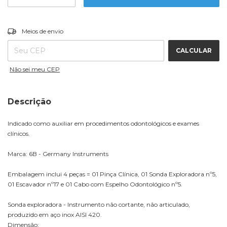
ALTERAR CEP
Entregas para o CEP:
Meios de envio
CALCULAR
Não sei meu CEP
Descrição
Indicado como auxiliar em procedimentos odontológicos e exames
clínicos.
Marca: 6B - Germany Instruments
Embalagem inclui 4 peças = 01 Pinça Clínica, 01 Sonda Exploradora nº5,
01 Escavador nº17 e 01 Cabo com Espelho Odontológico nº5.
Sonda exploradora - Instrumento não cortante, não articulado,
produzido em aço inox AISI 420.
Dimensão: