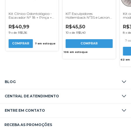
Kit Clínico Odontológico -
KIT Esculpidores
Kit 
Escavador N° 18 + Pinça +
Hollemback Nº3S e Lecron
mode
Espelho Clínico com Cabo
+ Espátula Nº 7 - WL
silic
face
R$40,99
R$45,50
R$
de c
9
x
de
R$5,36
10
x
de
R$5,40
8
x
d
7 co
7
em estoque
106
em estoque
62
em 
BLOG
CENTRAL DE ATENDIMENTO
ENTRE EM CONTATO
RECEBA AS PROMOÇÕES