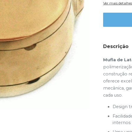
Ver mais detalhe
Descrição
Mufla de Lat
polimerizaçã
construção r
oferece excel
mecânica, g
cada uso.
Design tr
Facilida
internos