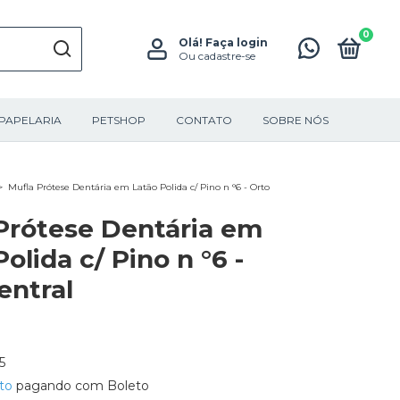
0
Olá!
Faça login
Ou cadastre-se
PAPELARIA
PETSHOP
CONTATO
SOBRE NÓS
>
Mufla Prótese Dentária em Latão Polida c/ Pino n °6 - Orto
Prótese Dentária em
olida c/ Pino n °6 -
entral
5
to
pagando com Boleto