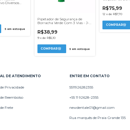
vo Diversos
rolab
R$75,99
12
x
de
R$7,70
Pipetador de Segurança de
Borracha Verde Com 3 Vias - J-
Prolab
5
em estoque
R$38,99
9
x
de
R$5,10
5
em estoque
AL DE ATENDIMENTO
ENTRE EM CONTATO
 de Privacidade
5511926282355
a de Reembolso
+55 11 92628-2355
 de Frete
newdentale01@gmail.com
Rua marquês de Praia Grande 135