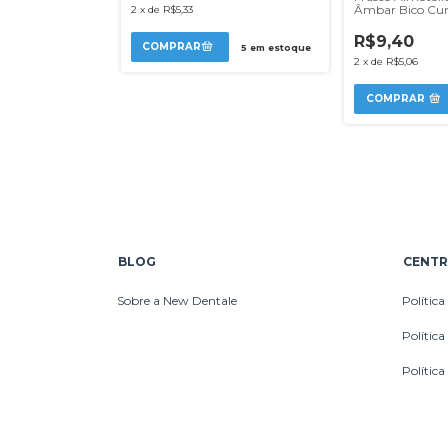
or Hálito Fresco
Âmbar Bico Cur
2
x
de
R$5,33
Clean
Tamanhos - J-P
R$9,40
5
em estoque
2
x
de
R$5,06
COMPRAR
15
em estoque
BLOG
CENTR
Sobre a New Dentale
Política
Polític
Política