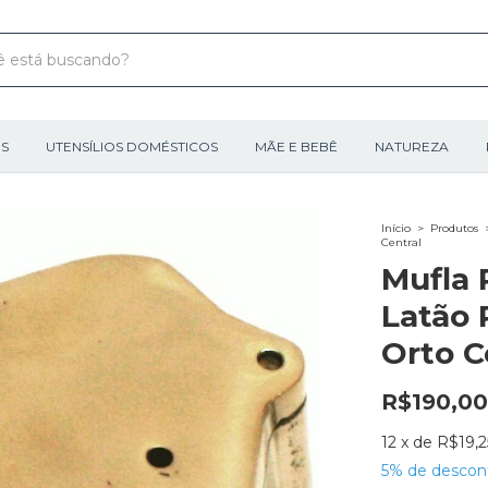
IS
UTENSÍLIOS DOMÉSTICOS
MÃE E BEBÊ
NATUREZA
Início
>
Produtos
Central
Mufla 
Latão P
Orto C
R$190,00
12
x
de
R$19,2
5% de descon