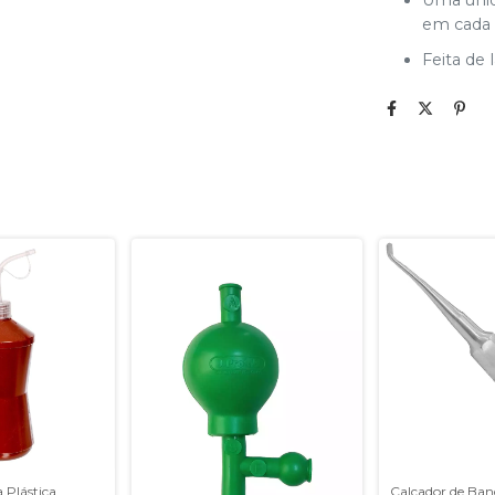
Uma unid
em cada 
Feita de 
 Plástica
Calçador de Ban