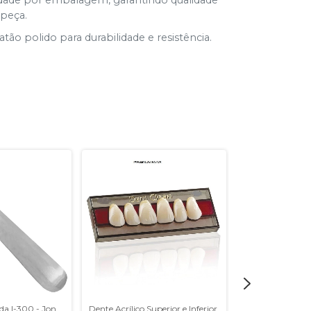
ade por embalagem, garantindo qualidade
peça.
latão polido para durabilidade e resistência.
da I-300 - Jon
Dente Acrílico Superior e Inferior