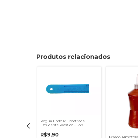
Produtos relacionados
Régua Endo Milimetrada
Estudante Plástico - Jon
R$9,90
íngua Com
Frasco Almotolia